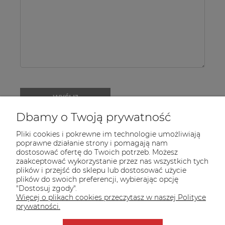
i
nazwisko:
WYŚLIJ
Dbamy o Twoją prywatność
Pliki cookies i pokrewne im technologie umożliwiają
poprawne działanie strony i pomagają nam
dostosować ofertę do Twoich potrzeb. Możesz
zaakceptować wykorzystanie przez nas wszystkich tych
plików i przejść do sklepu lub dostosować użycie
INFORMACJE
plików do swoich preferencji, wybierając opcję
"Dostosuj zgody".
POMOC
Więcej o plikach cookies przeczytasz w naszej Polityce
prywatności.
MOJE KONTO