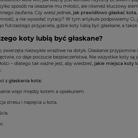
 tylko sposób na okazanie mu miłości, ale również kluczowy elem
nego zaufania. Czy wiesz jednak,
jak prawidłowo głaskać kota
mność, a nie wywołać irytacji? W tym artykule podpowiemy Ci, ja
o futrzastego przyjaciela, gdzie koty lubią być głaskane, a także
czego koty lubią być głaskane?
o zwierzęta niezwykle wrażliwe na dotyk. Głaskanie przypomina 
ęctwie, co daje poczucie bezpieczeństwa. Nie wszystkie koty są
łości – dlatego tak ważne jest, aby wiedzieć,
jakie miejsca koty l
ć
.
ci z głaskania kota:
anie więzi między kotem a opiekunem.
ja stresu i napięcia u kota.
cia.
i.