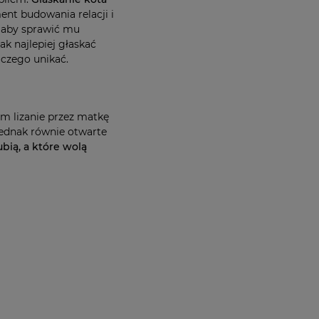
ent budowania relacji i
, aby sprawić mu
k najlepiej głaskać
 czego unikać.
im lizanie przez matkę
 jednak równie otwarte
ubią, a które wolą