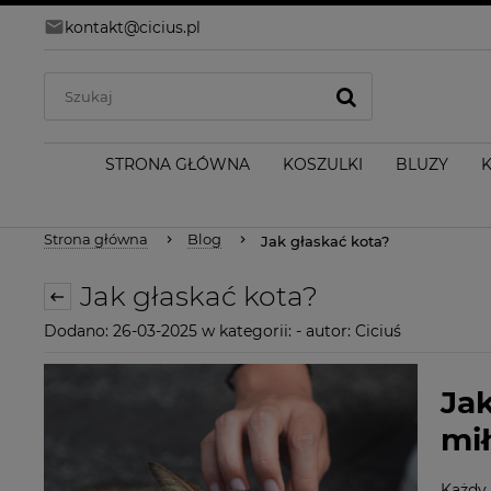
kontakt@cicius.pl
STRONA GŁÓWNA
KOSZULKI
BLUZY
Strona główna
Blog
Jak głaskać kota?
Jak głaskać kota?
Dodano:
26-03-2025
w kategorii:
-
autor:
Ciciuś
Ja
mi
Każdy 