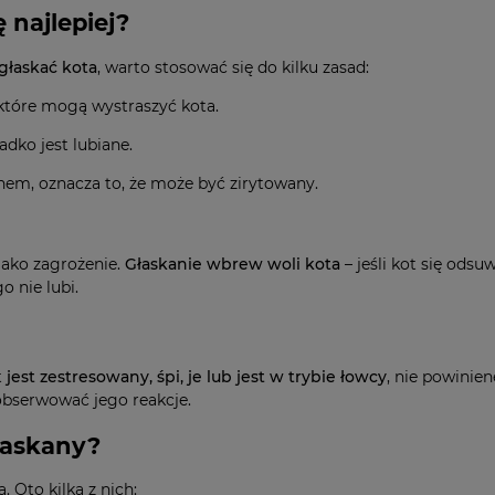
 najlepiej?
głaskać kota
, warto stosować się do kilku zasad:
które mogą wystraszyć kota.
adko jest lubiane.
nem, oznacza to, że może być zirytowany.
jako zagrożenie.
Głaskanie wbrew woli kota
– jeśli kot się odsu
 nie lubi.
t
jest zestresowany, śpi, je lub jest w trybie łowcy
, nie powinie
 obserwować jego reakcje.
głaskany?
 Oto kilka z nich: