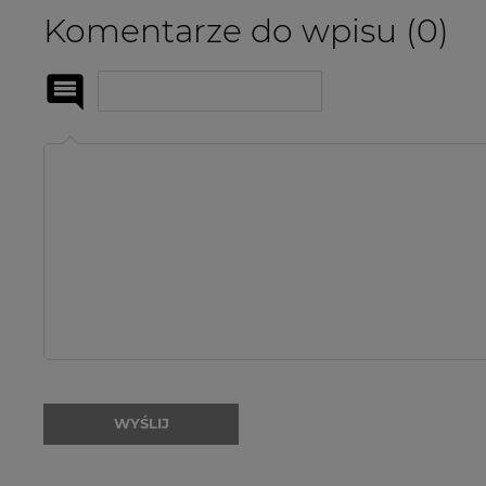
Komentarze do wpisu (0)
Imię
i
nazwisko:
WYŚLIJ