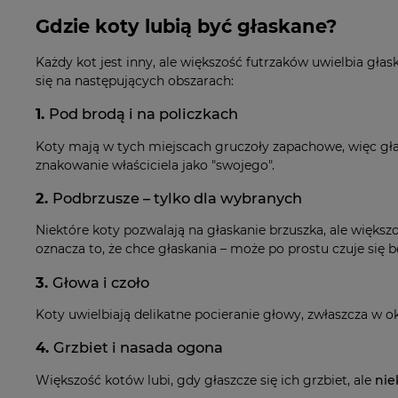
Gdzie koty lubią być głaskane?
Każdy kot jest inny, ale większość futrzaków uwielbia gł
się na następujących obszarach:
1.
Pod brodą i na policzkach
Koty mają w tych miejscach gruczoły zapachowe, więc głas
znakowanie właściciela jako "swojego".
2.
Podbrzusze – tylko dla wybranych
Niektóre koty pozwalają na głaskanie brzuszka, ale większo
oznacza to, że chce głaskania – może po prostu czuje się b
3.
Głowa i czoło
Koty uwielbiają delikatne pocieranie głowy, zwłaszcza w ok
4.
Grzbiet i nasada ogona
Większość kotów lubi, gdy głaszcze się ich grzbiet, ale
nie