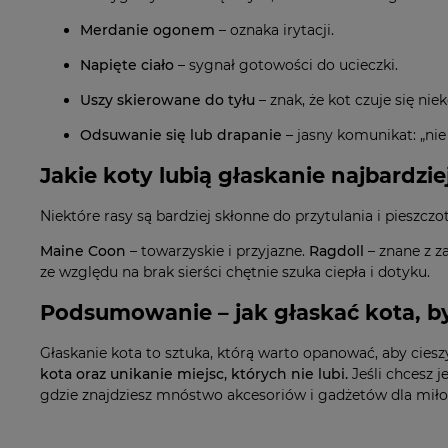
Merdanie ogonem
– oznaka irytacji.
Napięte ciało
– sygnał gotowości do ucieczki.
Uszy skierowane do tyłu
– znak, że kot czuje się ni
Odsuwanie się lub drapanie
– jasny komunikat: „nie
Jakie koty lubią głaskanie najbardzie
Niektóre rasy są bardziej skłonne do przytulania i pieszcz
Maine Coon
– towarzyskie i przyjazne.
Ragdoll
– znane z z
ze względu na brak sierści chętnie szuka ciepła i dotyku.
Podsumowanie – jak głaskać kota, by
Głaskanie kota to sztuka, którą warto opanować, aby cieszy
kota oraz unikanie miejsc, których nie lubi.
Jeśli chcesz j
gdzie znajdziesz mnóstwo akcesoriów i gadżetów dla mił