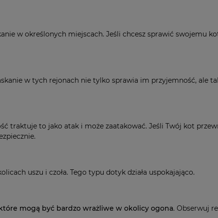
askanie w określonych miejscach. Jeśli chcesz sprawić swojemu k
kanie w tych rejonach nie tylko sprawia im przyjemność, ale t
ść traktuje to jako atak i może zaatakować. Jeśli Twój kot przewr
ezpiecznie.
olicach uszu i czoła. Tego typu dotyk działa uspokajająco.
które mogą być bardzo wrażliwe w okolicy ogona
. Obserwuj r