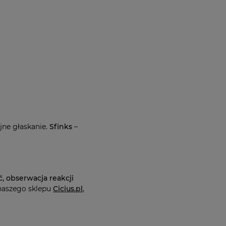
jne głaskanie.
Sfinks
–
, obserwacja reakcji
 naszego sklepu
Cicius.pl
,