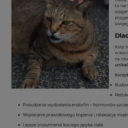
to nie
wzajem
przyje
swojeg
Dla
Koty t
w koci
na czu
unika
Korzyś
Budow
Redukc
Pobudzanie wydzielania endorfin – hormonów szczęś
Wspieranie prawidłowego krążenia i relaksacja mięśn
Lepsze zrozumienie kociego języka ciała.