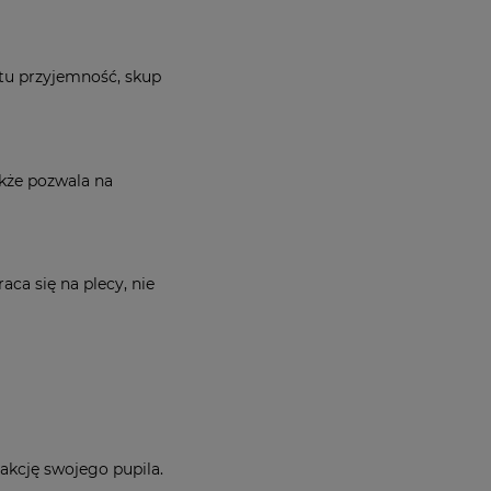
otu przyjemność, skup
akże pozwala na
aca się na plecy, nie
eakcję swojego pupila.