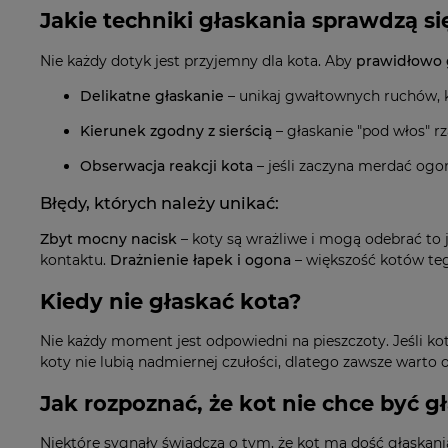
Jakie techniki głaskania sprawdzą się
Nie każdy dotyk jest przyjemny dla kota. Aby
prawidłowo 
Delikatne głaskanie
– unikaj gwałtownych ruchów, 
Kierunek zgodny z sierścią
– głaskanie "pod włos" rz
Obserwacja reakcji kota
– jeśli zaczyna merdać ogo
Błędy, których należy unikać:
Zbyt mocny nacisk
– koty są wrażliwe i mogą odebrać to 
kontaktu.
Drażnienie łapek i ogona
– większość kotów tego
Kiedy nie głaskać kota?
Nie każdy moment jest odpowiedni na pieszczoty. Jeśli ko
koty nie lubią nadmiernej czułości, dlatego zawsze warto
Jak rozpoznać, że kot nie chce być 
Niektóre sygnały świadczą o tym, że kot ma dość głaskania.