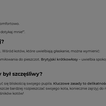
ekomfortowo.
 dotykaj mnie!”.
j?
ot. Wśród kotów, które uwielbiają głaskanie, można wymienić:
amiłowania do pieszczot.
Brytyjski krótkowłosy
– uwielbia spoko
 był szczęśliwy?
ć się bliskością swojego pupila.
Kluczowe zasady to delikatność
eszcze bardziej rozpieszczać swojego kota, koniecznie zajrzyj do
ośników kotów!