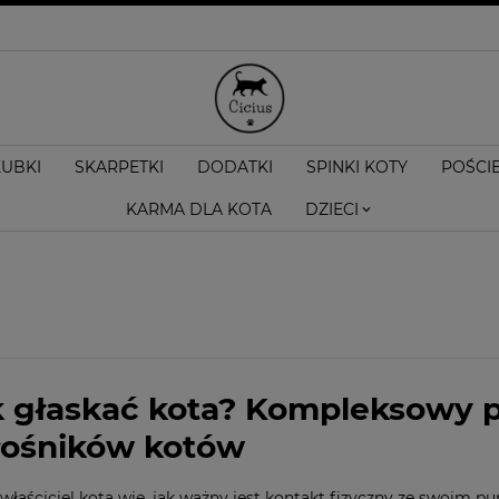
KUBKI
SKARPETKI
DODATKI
SPINKI KOTY
POŚCI
KARMA DLA KOTA
DZIECI
k głaskać kota? Kompleksowy p
łośników kotów
właściciel kota wie, jak ważny jest kontakt fizyczny ze swoim p