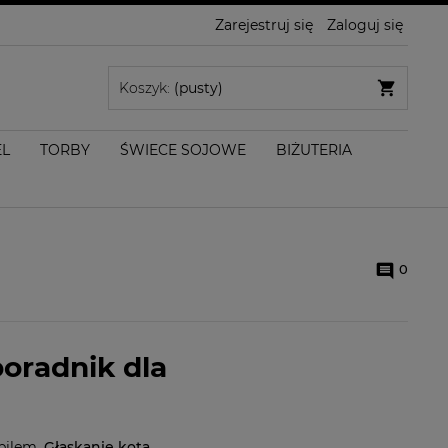
Zarejestruj się
Zaloguj się
Koszyk:
(pusty)
EL
TORBY
ŚWIECE SOJOWE
BIŻUTERIA
0
oradnik dla
upilem.
Głaskanie kota