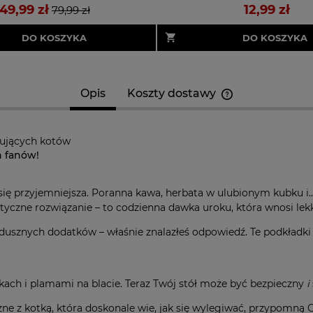
49,99 zł
12,99 zł
79,99 zł
DO KOSZYKA
DO KOSZYKA
Opis
Koszty dostawy
Cena nie zawier
kosztów płatnośc
bujących kotów
h fanów!
 się przyjemniejsza. Poranna kawa, herbata w ulubionym kubku i.
ktyczne rozwiązanie – to codzienna dawka uroku, która wnosi lekk
zdusznych dodatków – właśnie znalazłeś odpowiedź. Te podkładki n
kach i plamami na blacie. Teraz Twój stół może być bezpieczny
i
e z kotką, która doskonale wie, jak się wylegiwać, przypomną Ci