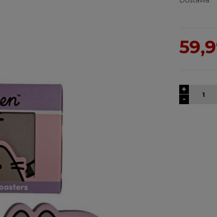
59,9
+
-