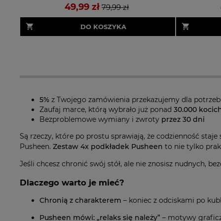
49,99 zł
79,99 zł
DO KOSZYKA
5%
z Twojego zamówienia przekazujemy dla potrze
Zaufaj marce, którą wybrało już ponad
30.000 kocic
Bezproblemowe wymiany i zwroty
przez 30 dni
Są rzeczy, które po prostu sprawiają, że codzienność staje
Pusheen.
Zestaw 4x podkładek Pusheen
to nie tylko pra
Jeśli chcesz chronić swój stół, ale nie znosisz nudnych, be
Dlaczego warto je mieć?
Chronią z charakterem
– koniec z odciskami po kub
Pusheen mówi: „relaks się należy”
– motywy graficzn