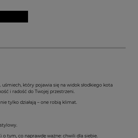
a ewentualnych
i
.. uśmiech, który pojawia się na widok słodkiego kota
ość i radość do Twojej przestrzeni.
ie tylko działają – one robią klimat.
stylowy.
 o tym, co naprawdę ważne: chwili dla siebie.