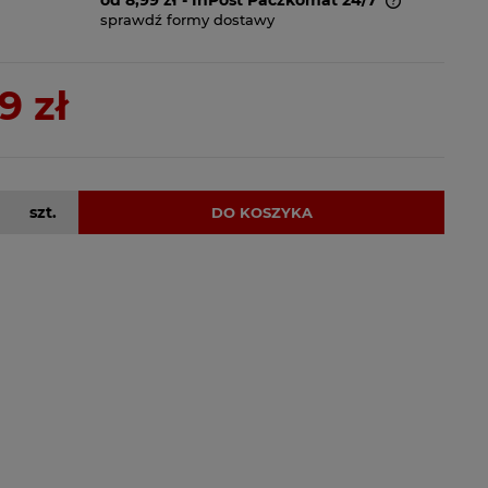
sprawdź formy dostawy
Cena nie zawiera ewentualnych
kosztów płatności
9 zł
szt.
DO KOSZYKA