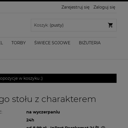
Zarejestruj się
Zaloguj się
Koszyk:
(pusty)
EL
TORBY
ŚWIECE SOJOWE
BIŻUTERIA
pozycje w koszyku ;)
go stołu z charakterem
ć:
na wyczerpaniu
24h
od 8,99 zł
- InPost Paczkomat 24/7