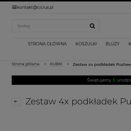
kontakt@cicius.pl
STRONA GŁÓWNA
KOSZULKI
BLUZY
Strona główna
KUBKI
Zestaw 4x podkładek Pusheen
Świętujemy
5.
urodzi
Zestaw 4x podkładek Pus