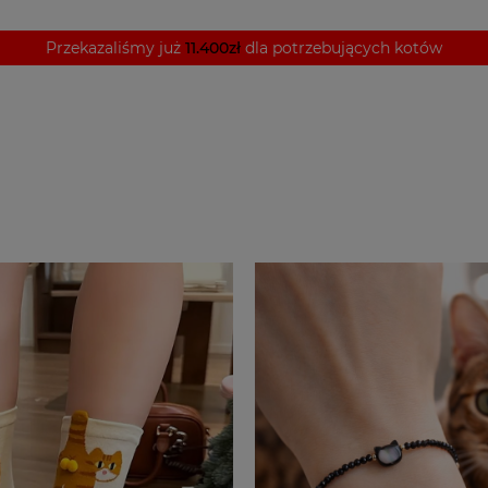
Przekazaliśmy już
11.400zł
dla potrzebujących kotów