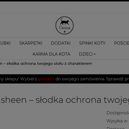
KUBKI
SKARPETKI
DODATKI
SPINKI KOTY
POŚCI
KARMA DLA KOTA
DZIECI
 – słodka ochrona twojego stołu z charakterem
ny sklepu! Wybierz
prezent
do swojego zamówienia. Sprawdź pro
heen – słodka ochrona twoje
Dostępnoś
Wysyłka w:
Dostawa: