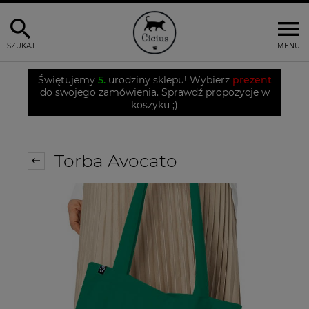
SZUKAJ
MENU
Świętujemy
5.
urodziny sklepu! Wybierz
prezent
do swojego zamówienia. Sprawdź propozycje w
koszyku ;)
Torba Avocato