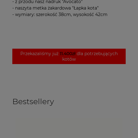
- z przodu nasz nadruk "Avocato"
- naszyta metka żakardowa "Łapka kota"
- wymiary: szerokość 38cm, wysokość 42cm
Przekazaliśmy już
11.400zł
dla potrzebujących
kotów
Bestsellery