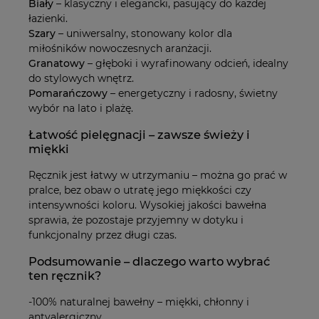
Biały
– klasyczny i elegancki, pasujący do każdej
łazienki.
Szary
– uniwersalny, stonowany kolor dla
miłośników nowoczesnych aranżacji.
Granatowy
– głęboki i wyrafinowany odcień, idealny
do stylowych wnętrz.
Pomarańczowy
– energetyczny i radosny, świetny
wybór na lato i plażę.
Łatwość pielęgnacji – zawsze świeży i
miękki
Ręcznik jest łatwy w utrzymaniu – można go prać w
pralce, bez obaw o utratę jego miękkości czy
intensywności koloru. Wysokiej jakości bawełna
sprawia, że pozostaje przyjemny w dotyku i
funkcjonalny przez długi czas.
Podsumowanie – dlaczego warto wybrać
ten ręcznik?
-100% naturalnej bawełny – miękki, chłonny i
antyalergiczny