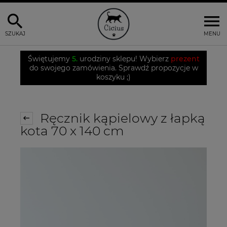
SZUKAJ
MENU
Świętujemy
5.
urodziny sklepu! Wybierz
prezent
do swojego zamówienia. Sprawdź propozycje w
koszyku ;)
Ręcznik kąpielowy z łapką
kota 70 x 140 cm