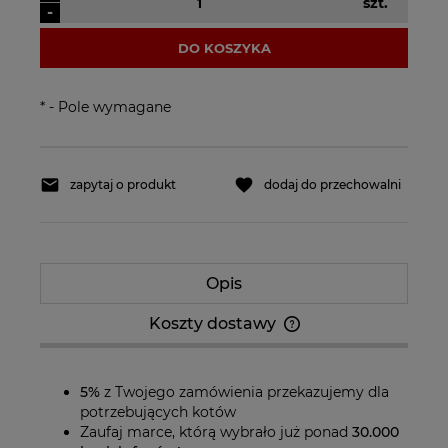
szt.
-
DO KOSZYKA
*
- Pole wymagane
zapytaj o produkt
dodaj do przechowalni
Opis
Koszty dostawy
Cena nie zawiera ewentualnych kosztów
płatności
5%
z Twojego zamówienia przekazujemy dla
potrzebujących kotów
Zaufaj marce, którą wybrało już ponad
30.000