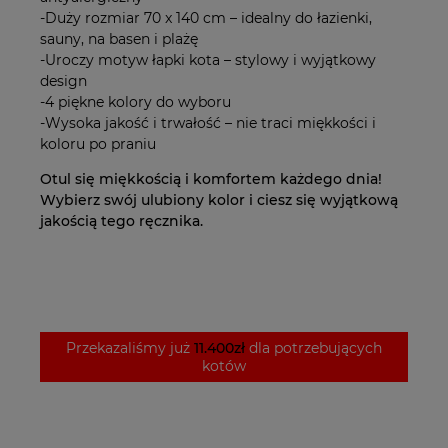
-Duży rozmiar 70 x 140 cm – idealny do łazienki,
sauny, na basen i plażę
-Uroczy motyw łapki kota – stylowy i wyjątkowy
design
-4 piękne kolory do wyboru
-Wysoka jakość i trwałość – nie traci miękkości i
koloru po praniu
Otul się miękkością i komfortem każdego dnia!
Wybierz swój ulubiony kolor i ciesz się wyjątkową
jakością tego ręcznika.
Przekazaliśmy już
11.400zł
dla potrzebujących
kotów