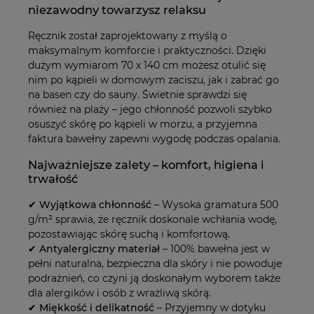
niezawodny towarzysz relaksu
Ręcznik został zaprojektowany z myślą o
maksymalnym komforcie i praktyczności. Dzięki
dużym wymiarom 70 x 140 cm możesz otulić się
nim po kąpieli w domowym zaciszu, jak i zabrać go
na basen czy do sauny. Świetnie sprawdzi się
również na plaży – jego chłonność pozwoli szybko
osuszyć skórę po kąpieli w morzu, a przyjemna
faktura bawełny zapewni wygodę podczas opalania.
Najważniejsze zalety – komfort, higiena i
trwałość
✔
Wyjątkowa chłonność
– Wysoka gramatura 500
g/m² sprawia, że ręcznik doskonale wchłania wodę,
pozostawiając skórę suchą i komfortową.
✔
Antyalergiczny materiał
– 100% bawełna jest w
pełni naturalna, bezpieczna dla skóry i nie powoduje
podrażnień, co czyni ją doskonałym wyborem także
dla alergików i osób z wrażliwą skórą.
✔
Miękkość i delikatność
– Przyjemny w dotyku