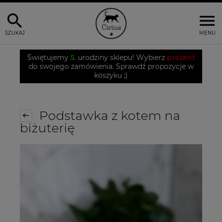
SZUKAJ
MENU
Świętujemy
5.
urodziny sklepu! Wybierz
prezent
do swojego zamówienia. Sprawdź propozycje w
koszyku ;)
Podstawka z kotem na
biżuterię