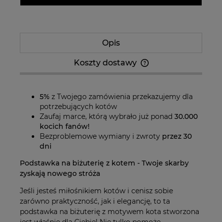
Opis
Koszty dostawy
Cena nie zawiera ewentualnych kosztów
płatności
5%
z Twojego zamówienia przekazujemy dla
potrzebujących kotów
Zaufaj marce, którą wybrało już ponad
30.000
kocich fanów!
Bezproblemowe wymiany i zwroty
przez 30
dni
Podstawka na biżuterię z kotem - Twoje skarby
zyskają nowego stróża
Jeśli jesteś miłośnikiem kotów i cenisz sobie
zarówno praktyczność, jak i elegancję, to ta
podstawka na biżuterię z motywem kota stworzona
jest właśnie dla Ciebie! Nie tylko pomoże