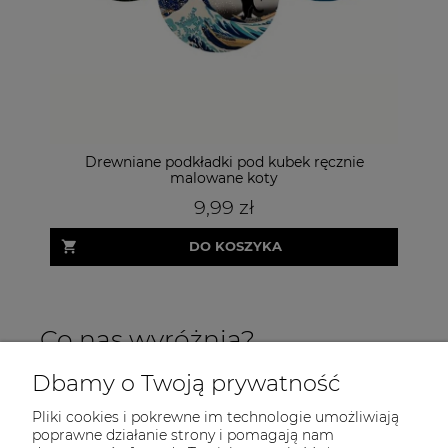
Drewniane podkładki pod kubek ręcznie
Bia
malowane koty
9,99 zł
DO KOSZYKA
Co nas wyróżnia?
Dbamy o Twoją prywatność
Pliki cookies i pokrewne im technologie umożliwiają
poprawne działanie strony i pomagają nam