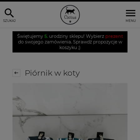
SZUKAJ
MENU
Świętujemy
5.
urodziny sklepu! Wybierz
prezent
do swojego zamówienia. Sprawdź propozycje w
koszyku ;)
Piórnik w koty