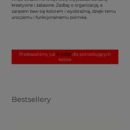
kreatywne i zabawne. Zadbaj o organizację, a
zarazem baw się kolorem i wyobraźnią, dzięki temu
uroczemu i funkcjonalnemu piórnika.
Przekazaliśmy już
11.400zł
dla potrzebujących
kotów
Bestsellery