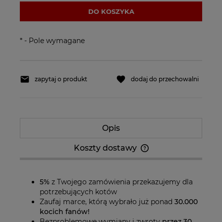
DO KOSZYKA
*
- Pole wymagane
zapytaj o produkt
dodaj do przechowalni
Opis
Koszty dostawy
Cena nie zawiera ewentualnych kosztów
płatności
5%
z Twojego zamówienia przekazujemy dla
potrzebujących kotów
Zaufaj marce, którą wybrało już ponad
30.000
kocich fanów!
Bezproblemowe wymiany i zwroty
przez 30