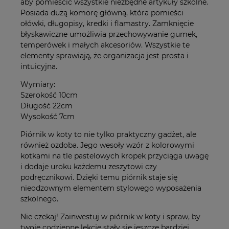
aby pomieścić wszystkie niezbędne artykuły szkolne.
Posiada dużą komorę główną, która pomieści
ołówki, długopisy, kredki i flamastry. Zamknięcie
błyskawiczne umożliwia przechowywanie gumek,
temperówek i małych akcesoriów. Wszystkie te
elementy sprawiają, że organizacja jest prosta i
intuicyjna.
Wymiary:
Szerokość 10cm
Długość 22cm
Wysokość 7cm
Piórnik w koty to nie tylko praktyczny gadżet, ale
również ozdoba. Jego wesoły wzór z kolorowymi
kotkami na tle pastelowych kropek przyciąga uwagę
i dodaje uroku każdemu zeszytowi czy
podręcznikowi. Dzięki temu piórnik staje się
nieodzownym elementem stylowego wyposażenia
szkolnego.
Nie czekaj! Zainwestuj w piórnik w koty i spraw, by
twoje codzienne lekcje stały się jeszcze bardziej