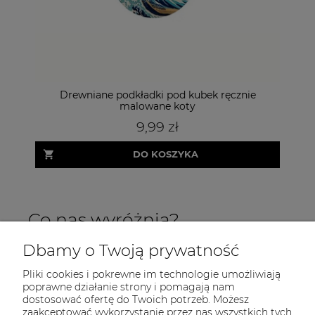
Drewniane podkładki pod kubek ręcznie
Bia
malowane koty
9,99 zł
DO KOSZYKA
Co nas wyróżnia?
Dbamy o Twoją prywatność
Pliki cookies i pokrewne im technologie umożliwiają
poprawne działanie strony i pomagają nam
dostosować ofertę do Twoich potrzeb. Możesz
zaakceptować wykorzystanie przez nas wszystkich tych