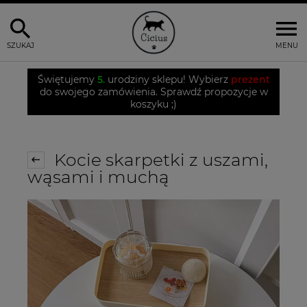
SZUKAJ
MENU
Świętujemy
5.
urodziny sklepu! Wybierz
prezent
do swojego zamówienia. Sprawdź propozycje w
koszyku ;)
Kocie skarpetki z uszami,
wąsami i muchą