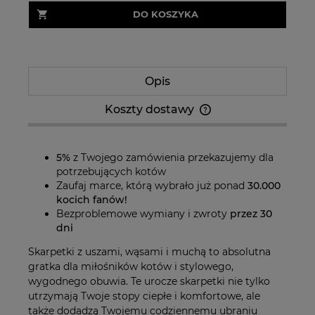
DO KOSZYKA
Opis
Koszty dostawy
Cena nie zawiera ewentualnych kosztów
płatności
5%
z Twojego zamówienia przekazujemy dla
potrzebujących kotów
Zaufaj marce, którą wybrało już ponad
30.000
kocich fanów!
Bezproblemowe wymiany i zwroty
przez 30
dni
Skarpetki z uszami, wąsami i muchą to absolutna
gratka dla miłośników kotów i stylowego,
wygodnego obuwia. Te urocze skarpetki nie tylko
utrzymają Twoje stopy ciepłe i komfortowe, ale
także dodadzą Twojemu codziennemu ubraniu