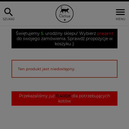
SZUKAJ
MENU
Świętujemy
5.
urodziny sklepu! Wybierz
prezent
do swojego zamówienia. Sprawdź propozycje w
koszyku ;)
Ten produkt jest niedostępny.
Przekazaliśmy już
11.400zł
dla potrzebujących
kotów