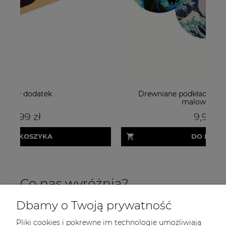
Drewniane podkładki pod kubek ręcznie
Bi
malowane koty
9,99 zł
DO KOSZYKA
Co nas wyróżnia?
Dbamy o Twoją prywatność
Pliki cookies i pokrewne im technologie umożliwiają