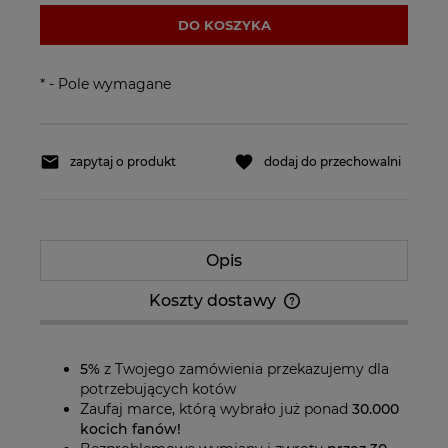
DO KOSZYKA
*
- Pole wymagane
zapytaj o produkt
dodaj do przechowalni
Opis
Koszty dostawy
Cena nie zawiera ewentualnych kosztów
płatności
5%
z Twojego zamówienia przekazujemy dla
potrzebujących kotów
Zaufaj marce, którą wybrało już ponad
30.000
kocich fanów!