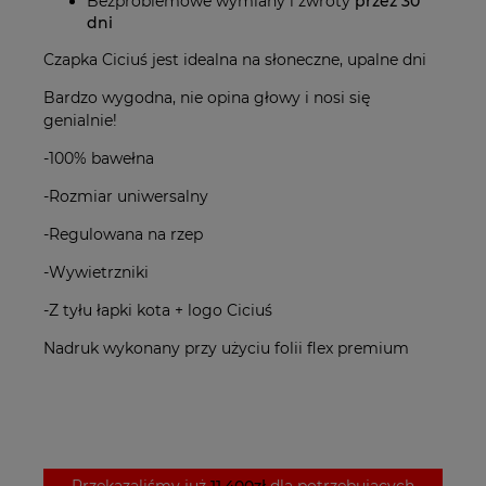
Bezproblemowe wymiany i zwroty
przez 30
dni
Czapka Ciciuś jest idealna na słoneczne, upalne dni
Bardzo wygodna, nie opina głowy i nosi się
genialnie!
-100% bawełna
-Rozmiar uniwersalny
-Regulowana na rzep
-Wywietrzniki
-Z tyłu łapki kota + logo Ciciuś
Nadruk wykonany przy użyciu folii flex premium
Przekazaliśmy już
11.400zł
dla potrzebujących