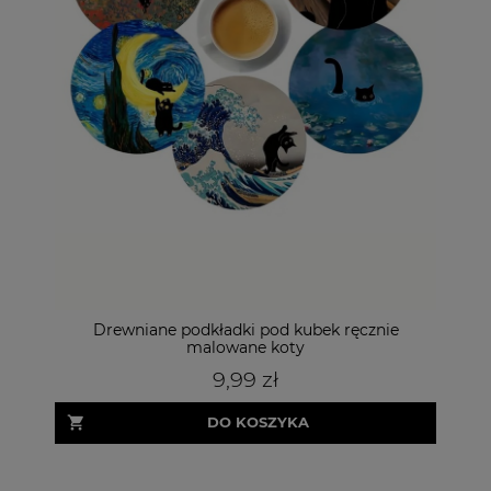
ęcznie
Białe skarpetki z kotem i jajkami 3D - prezent dla
kociary i miłośników kotów
29,99 zł
DO KOSZYKA