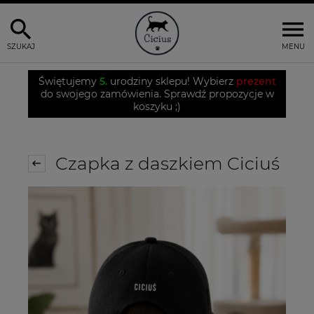
SZUKAJ
MENU
Świętujemy
5.
urodziny sklepu! Wybierz
prezent
do swojego zamówienia. Sprawdź propozycje w
koszyku ;)
Czapka z daszkiem Ciciuś