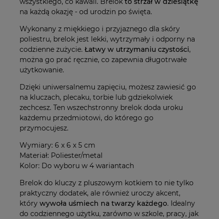
wszystkiego, co kawaii. Brelok
to strzał w dziesiątkę
na każdą okazję - od urodzin po święta.
Wykonany z miękkiego i przyjaznego dla skóry
poliestru, brelok jest lekki, wytrzymały i odporny na
codzienne zużycie.
Łatwy w utrzymaniu czystości
,
można go prać ręcznie, co zapewnia długotrwałe
użytkowanie.
Dzięki uniwersalnemu zapięciu, możesz zawiesić go
na kluczach, plecaku, torbie lub gdziekolwiek
zechcesz. Ten wszechstronny brelok doda uroku
każdemu przedmiotowi, do którego go
przymocujesz.
Wymiary: 6 x 6 x 5 cm
Materiał: Poliester/metal
Kolor: Do wyboru w 4 wariantach
Brelok do kluczy z pluszowym kotkiem to nie tylko
praktyczny dodatek, ale również uroczy akcent,
który
wywoła uśmiech na twarzy każdego
. Idealny
do codziennego użytku, zarówno w szkole, pracy, jak