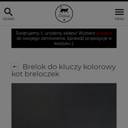
SZUKAJ
MENU
Świętujemy
5.
urodziny sklepu! Wybierz
prezent
do swojego zamówienia. Sprawdź propozycje w
koszyku ;)
Brelok do kluczy kolorowy
kot breloczek