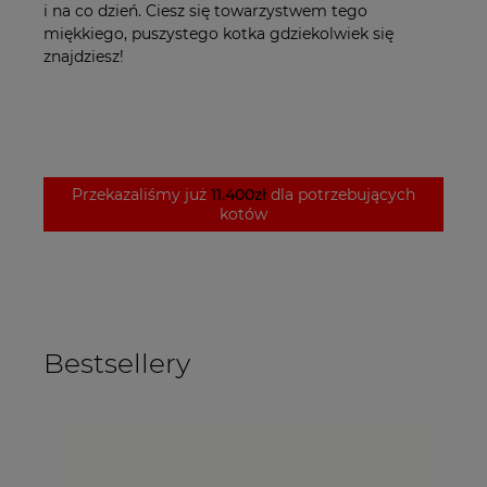
i na co dzień. Ciesz się towarzystwem tego
miękkiego, puszystego kotka gdziekolwiek się
znajdziesz!
Przekazaliśmy już
11.400zł
dla potrzebujących
kotów
Bestsellery