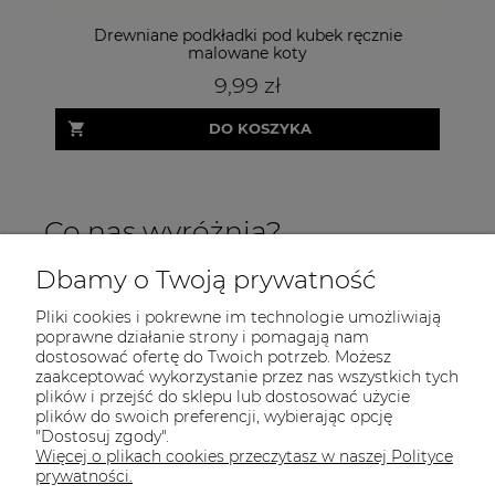
Drewniane podkładki pod kubek ręcznie
Bia
malowane koty
9,99 zł
DO KOSZYKA
Co nas wyróżnia?
Dbamy o Twoją prywatność
Pliki cookies i pokrewne im technologie umożliwiają
poprawne działanie strony i pomagają nam
dostosować ofertę do Twoich potrzeb. Możesz
zaakceptować wykorzystanie przez nas wszystkich tych
plików i przejść do sklepu lub dostosować użycie
INFORMACJE
plików do swoich preferencji, wybierając opcję
"Dostosuj zgody".
POMOC
Więcej o plikach cookies przeczytasz w naszej Polityce
prywatności.
MOJE KONTO