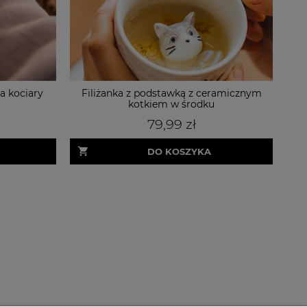
a kociary
Filiżanka z podstawką z ceramicznym
C
kotkiem w środku
79,99 zł
DO KOSZYKA