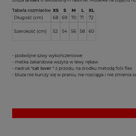
Bluza
unisex
o swobodnym fasonie. Modelka na zdjęciu no
Tabela rozmiarów
XS
S
M
L
XL
Długość (cm)
68
69
70
71
72
Szerokość (cm)
52
54
56
58
60
- podwójne szwy wykończeniowe
- metka żakardowa wszyta w lewy rękaw
- nadruk
"cat lover "
z przodu, na środku metodą folii flex
- bluza nie kurczy się w praniu, nie rozciąga i nie zmienia