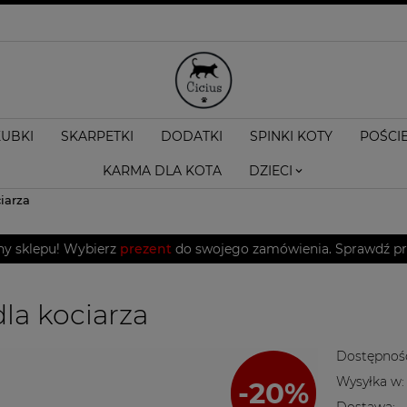
KUBKI
SKARPETKI
DODATKI
SPINKI KOTY
POŚCI
KARMA DLA KOTA
DZIECI
ciarza
ny sklepu! Wybierz
prezent
do swojego zamówienia. Sprawdź pro
dla kociarza
Dostępnoś
Wysyłka w:
Dostawa: