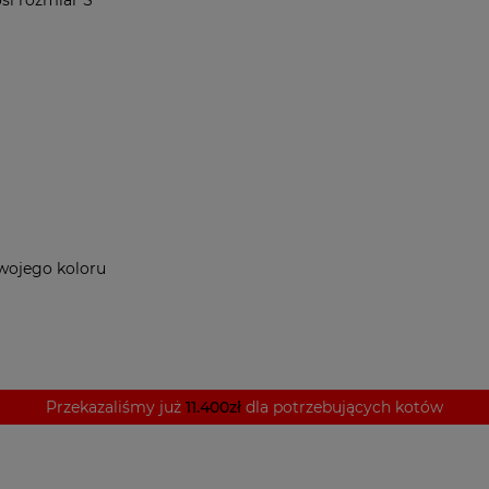
si rozmiar S
 swojego koloru
Przekazaliśmy już
11.400zł
dla potrzebujących kotów