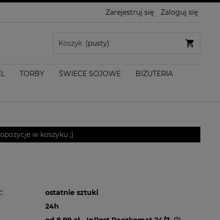
Zarejestruj się
Zaloguj się
Koszyk:
(pusty)
EL
TORBY
ŚWIECE SOJOWE
BIŻUTERIA
pozycje w koszyku ;)
ć:
ostatnie sztuki
24h
od 8,99 zł
- InPost Paczkomat 24/7