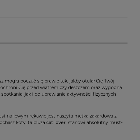
a ewentualnych
i
sz mogła poczuć się prawie tak, jakby otulał Cię Twój
ie ochroni Cię przed wiatrem czy deszczem oraz wygodną
spotkania, jak i do uprawiania aktywności fizycznych
ast na lewym rękawie jest naszyta metka żakardowa z
ochasz koty, ta bluza
cat lover
stanowi absolutny must-