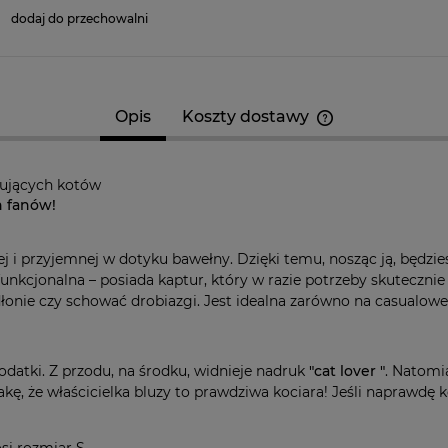
dodaj do przechowalni
Opis
Koszty dostawy
Cena nie zawier
kosztów płatnośc
bujących kotów
h fanów!
łej i przyjemnej w dotyku bawełny. Dzięki temu, nosząc ją, będzie
funkcjonalna – posiada kaptur, który w razie potrzeby skuteczn
łonie czy schować drobiazgi. Jest idealna zarówno na casualowe 
dodatki. Z przodu, na środku, widnieje nadruk
"cat lover "
. Natomi
kę, że właścicielka bluzy to prawdziwa kociara! Jeśli naprawdę k