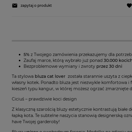
zapytaj o produkt
5%
z Twojego zamówienia przekazujemy dla potrze
Zaufaj marce, którą wybrało już ponad
30.000 kocic
Bezproblemowe wymiany i zwroty
przez 30 dni
Ta stylowa
bluza cat lover
została starannie uszyta z ciep
własny kotek. Ponadto bluza jest niezwykle komfortowa i 
kieszeń typu kangur, w której możesz ogrzać zmarznięte d
Ciciuś – prawdziwie koci design
Z klasyczną szarością bluzy estetycznie kontrastują białe 
łapką kota. Te subtelne naszycia stanowią designerską ozna
have Twojej garderoby!