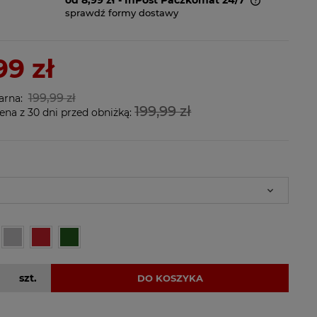
sprawdź formy dostawy
Cena nie zawiera ewentualnych
kosztów płatności
99 zł
199,99 zł
arna:
199,99 zł
ena z 30 dni przed obniżką:
szt.
DO KOSZYKA