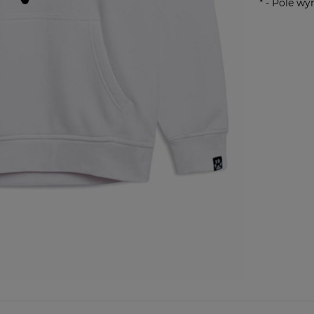
*
- Pole w