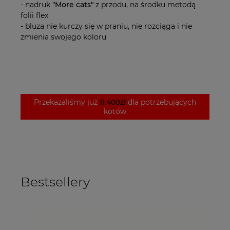
- nadruk
"More cats"
z przodu, na środku metodą
folii flex
- bluza nie kurczy się w praniu, nie rozciąga i nie
zmienia swojego koloru
Przekazaliśmy już
11.400zł
dla potrzebujących
kotów
Bestsellery