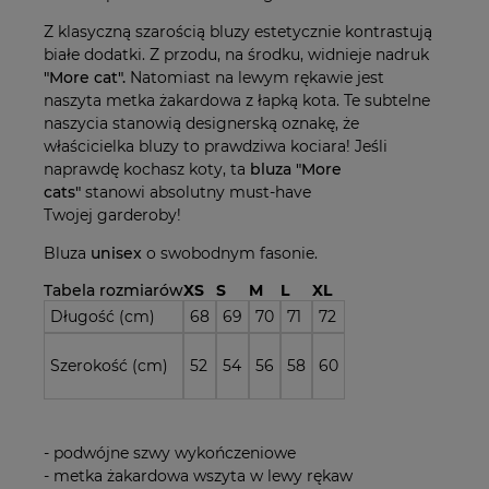
Z klasyczną szarością bluzy estetycznie kontrastują
białe dodatki. Z przodu, na środku, widnieje nadruk
"More cat".
Natomiast na lewym rękawie jest
naszyta metka żakardowa z łapką kota. Te subtelne
naszycia stanowią designerską oznakę, że
właścicielka bluzy to prawdziwa kociara! Jeśli
naprawdę kochasz koty, ta
bluza
"More
cats"
stanowi absolutny must-have
Twojej garderoby!
Bluza
unisex
o swobodnym fasonie.
Tabela rozmiarów
XS
S
M
L
XL
Długość (cm)
68
69
70
71
72
Szerokość (cm)
52
54
56
58
60
- podwójne szwy wykończeniowe
- metka żakardowa wszyta w lewy rękaw