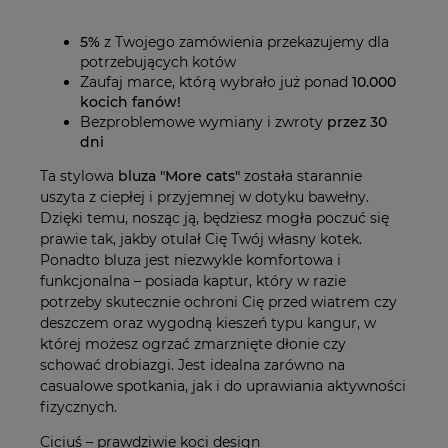
płatności
5%
z Twojego zamówienia przekazujemy dla
potrzebujących kotów
Zaufaj marce, którą wybrało już ponad
10.000
kocich fanów!
Bezproblemowe wymiany i zwroty
przez 30
dni
Ta stylowa
bluza "More cats"
została starannie
uszyta z ciepłej i przyjemnej w dotyku bawełny.
Dzięki temu, nosząc ją, będziesz mogła poczuć się
prawie tak, jakby otulał Cię Twój własny kotek.
Ponadto bluza jest niezwykle komfortowa i
funkcjonalna – posiada kaptur, który w razie
potrzeby skutecznie ochroni Cię przed wiatrem czy
deszczem oraz wygodną kieszeń typu kangur, w
której możesz ogrzać zmarznięte dłonie czy
schować drobiazgi. Jest idealna zarówno na
casualowe spotkania, jak i do uprawiania aktywności
fizycznych.
Ciciuś – prawdziwie koci design