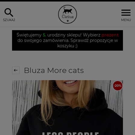
SZUKAJ
MENU
Świętujemy
5.
urodziny sklepu! Wybierz
prezent
do swojego zamówienia. Sprawdź propozycje w
koszyku ;)
Bluza More cats