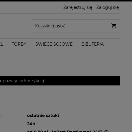
Zarejestruj się
Zaloguj się
Koszyk:
(pusty)
EL
TORBY
ŚWIECE SOJOWE
BIŻUTERIA
pozycje w koszyku ;)
ć:
ostatnie sztuki
24h
od 8,99 zł
- InPost Paczkomat 24/7