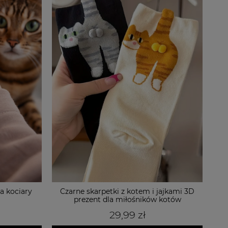
jajkami 3D
Filiżanka z podstawką z ceramicznym
 kotów
kotkiem w środku
79,99 zł