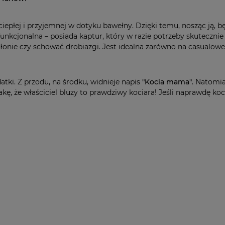
 ciepłej i przyjemnej w dotyku bawełny. Dzięki temu, nosząc ją, b
funkcjonalna – posiada kaptur, który w razie potrzeby skuteczn
onie czy schować drobiazgi. Jest idealna zarówno na casualowe 
atki. Z przodu, na środku, widnieje napis
"Kocia mama"
. Natomi
kę, że właściciel bluzy to prawdziwy kociara! Jeśli naprawdę koc