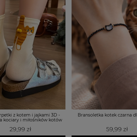
tka kotek czarna dla kociary
Czarne skarpetki z kotem i 
prezent dla miłośników
59,99 zł
29,99 zł