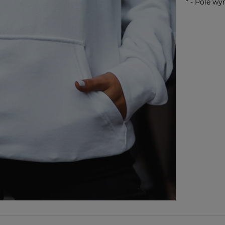
*
- Pole w