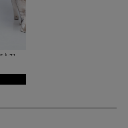
 kotkiem
a ewentualnych
i