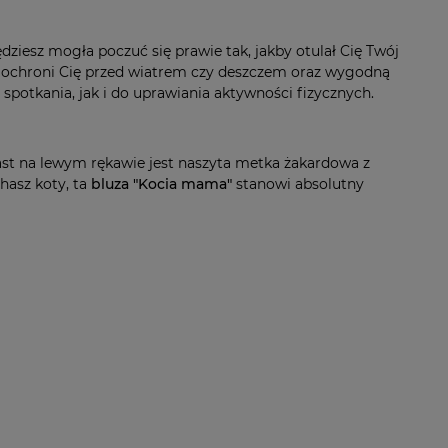
ędziesz mogła poczuć się prawie tak, jakby otulał Cię Twój
ie ochroni Cię przed wiatrem czy deszczem oraz wygodną
spotkania, jak i do uprawiania aktywności fizycznych.
ast na lewym rękawie jest naszyta metka żakardowa z
hasz koty, ta
bluza
"Kocia mama"
stanowi absolutny