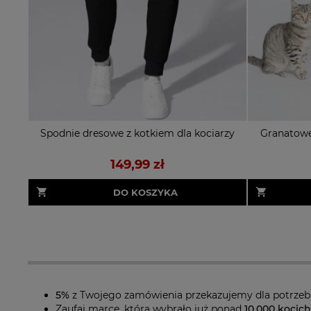
Spodnie dresowe z kotkiem dla kociarzy
Granatowe
149,99 zł
DO KOSZYKA
5%
z Twojego zamówienia przekazujemy dla potrze
Zaufaj marce, którą wybrało już ponad
10.000 kocic