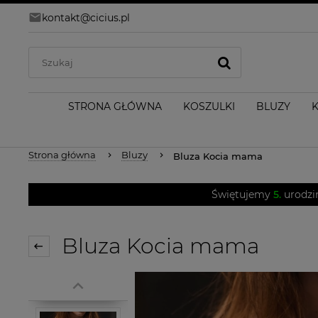
kontakt@cicius.pl
STRONA GŁÓWNA
KOSZULKI
BLUZY
Strona główna
Bluzy
Bluza Kocia mama
Świętujemy
5.
urodzi
Bluza Kocia mama