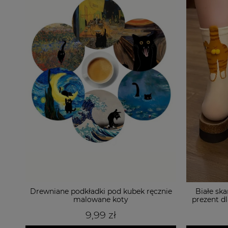
nie
Białe skarpetki z kotem i jajkami 3D -
Bransole
prezent dla kociary i miłośników kotów
29,99 zł