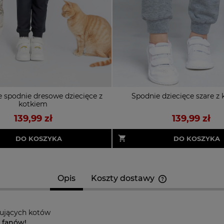
 spodnie dresowe dziecięce z
Spodnie dziecięce szare z
kotkiem
139,99 zł
139,99 zł
DO KOSZYKA
DO KOSZYKA
Opis
Koszty dostawy
Cena nie zawier
kosztów płatnośc
bujących kotów
h fanów!