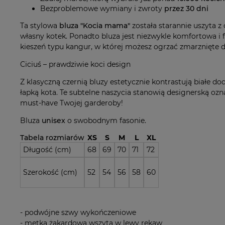
Bezproblemowe wymiany i zwroty
przez 30 dni
Ta stylowa
bluza "Kocia mama"
została starannie uszyta z
własny kotek. Ponadto bluza jest niezwykle komfortowa i 
kieszeń typu kangur, w której możesz ogrzać zmarznięte dł
Ciciuś – prawdziwie koci design
Z klasyczną czernią bluzy estetycznie kontrastują białe dod
łapką kota. Te subtelne naszycia stanowią designerską ozna
must-have Twojej garderoby!
Bluza
unisex
o swobodnym fasonie.
Tabela rozmiarów
XS
S
M
L
XL
Długość (cm)
68
69
70
71
72
Szerokość (cm)
52
54
56
58
60
- podwójne szwy wykończeniowe
- metka żakardowa wszyta w lewy rękaw