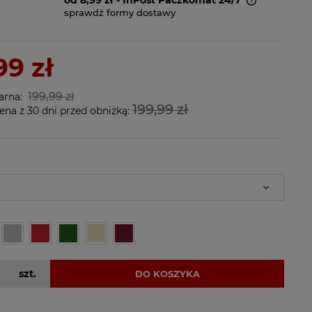
sprawdź formy dostawy
Cena nie zawiera ewentualnych
kosztów płatności
99 zł
199,99 zł
arna:
199,99 zł
ena z 30 dni przed obniżką:
szt.
DO KOSZYKA