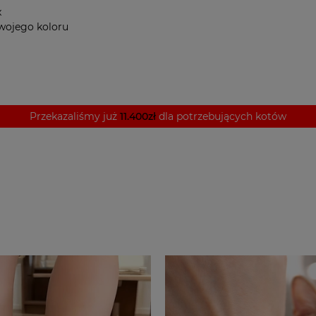
x
 swojego koloru
Przekazaliśmy już
11.400zł
dla potrzebujących kotów