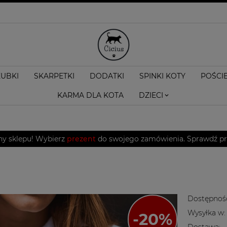
KUBKI
SKARPETKI
DODATKI
SPINKI KOTY
POŚCI
KARMA DLA KOTA
DZIECI
ny sklepu! Wybierz
prezent
do swojego zamówienia. Sprawdź pro
Dostępnoś
Wysyłka w:
Dostawa: