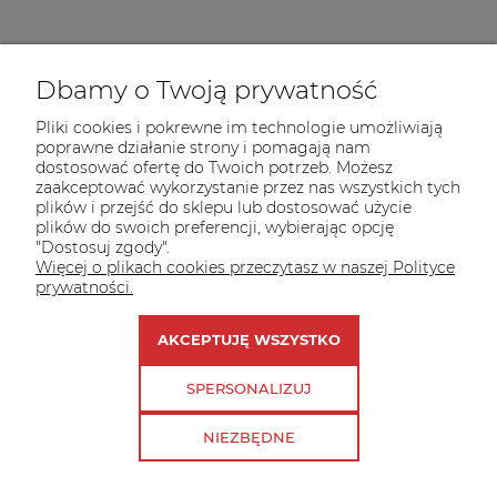
»
Przekazaliśmy już
11.400zł
dla potrzebujących
Dbamy o Twoją prywatność
kotów
Pliki cookies i pokrewne im technologie umożliwiają
poprawne działanie strony i pomagają nam
dostosować ofertę do Twoich potrzeb. Możesz
zaakceptować wykorzystanie przez nas wszystkich tych
plików i przejść do sklepu lub dostosować użycie
plików do swoich preferencji, wybierając opcję
"Dostosuj zgody".
Więcej o plikach cookies przeczytasz w naszej Polityce
Co nas wyróżnia?
prywatności.
AKCEPTUJĘ WSZYSTKO
SPERSONALIZUJ
NIEZBĘDNE
INFORMACJE