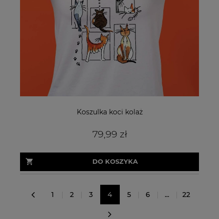
Koszulka koci kolaż
79,99 zł
DO KOSZYKA
1
2
3
4
5
6
...
22
«