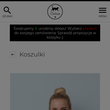
SZUKAJ
MENU
Świętujemy
5.
urodziny sklepu! Wybierz
prezent
do swojego zamówienia. Sprawdź propozycje w
koszyku ;)
Koszulki