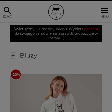
SZUKAJ
MENU
Świętujemy
5.
urodziny sklepu! Wybierz
prezent
do swojego zamówienia. Sprawdź propozycje w
koszyku ;)
Bluzy