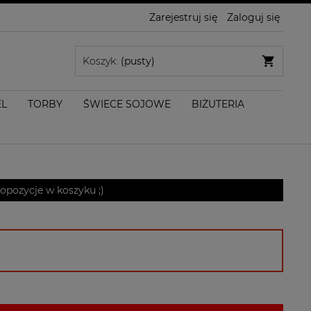
Zarejestruj się
Zaloguj się
Koszyk:
(pusty)
EL
TORBY
ŚWIECE SOJOWE
BIŻUTERIA
pozycje w koszyku ;)