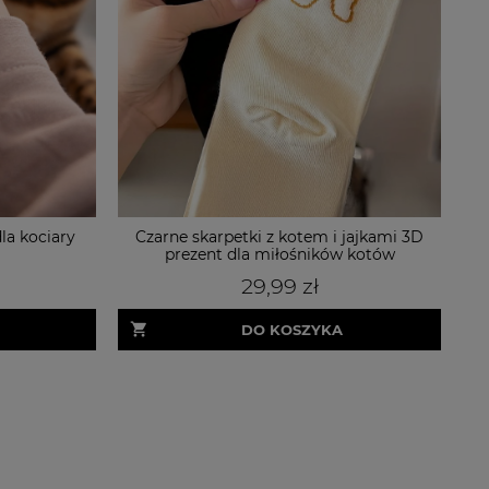
a kociary
Czarne skarpetki z kotem i jajkami 3D
F
prezent dla miłośników kotów
29,99 zł
DO KOSZYKA