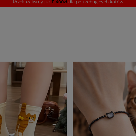
Przekazaliśmy już
11.400zł
dla potrzebujących kotów