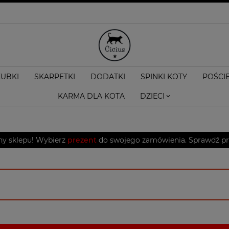
KUBKI
SKARPETKI
DODATKI
SPINKI KOTY
POŚCI
KARMA DLA KOTA
DZIECI
ny sklepu! Wybierz
prezent
do swojego zamówienia. Sprawdź pro