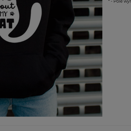
*
- Pole w