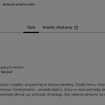
dodaj do przechowalni
Opis
Koszty dostawy
Cena nie zawier
kosztów płatnośc
bujących kotów
h fanów!
szyta z ciepłej i przyjemnej w dotyku bawełny. Dzięki temu, nosz
ortowa i funkcjonalna – posiada kaptur, który w razie potrzeby 
znięte dłonie czy schować drobiazgi. Jest idealna zarówno na c