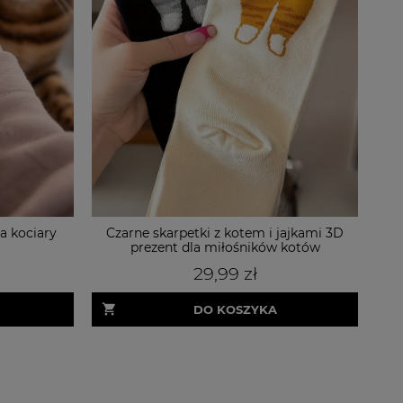
a kociary
Czarne skarpetki z kotem i jajkami 3D
F
prezent dla miłośników kotów
29,99 zł
DO KOSZYKA