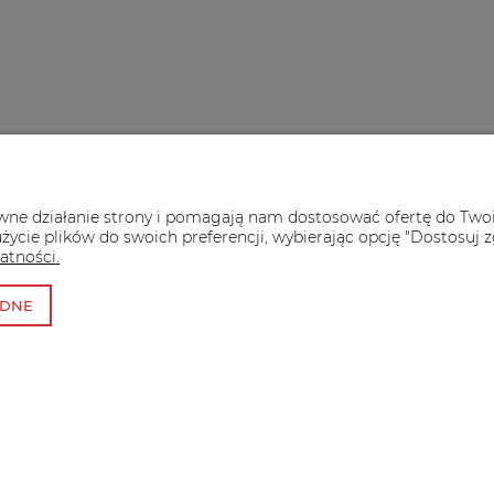
POMOC
M
FAQ - najczęstsze pytania
T
awne działanie strony i pomagają nam dostosować ofertę do Two
Reklamacje i zwroty
U
życie plików do swoich preferencji, wybierając opcję "Dostosuj z
Płatności i dostawa
P
atności.
ĘDNE
Styl gr