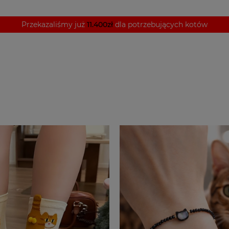
Przekazaliśmy już
11.400zł
dla potrzebujących kotów