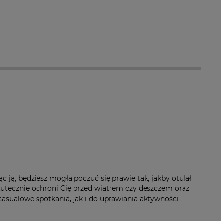
a ewentualnych
i
ąc ją, będziesz mogła poczuć się prawie tak, jakby otulał
skutecznie ochroni Cię przed wiatrem czy deszczem oraz
asualowe spotkania, jak i do uprawiania aktywności