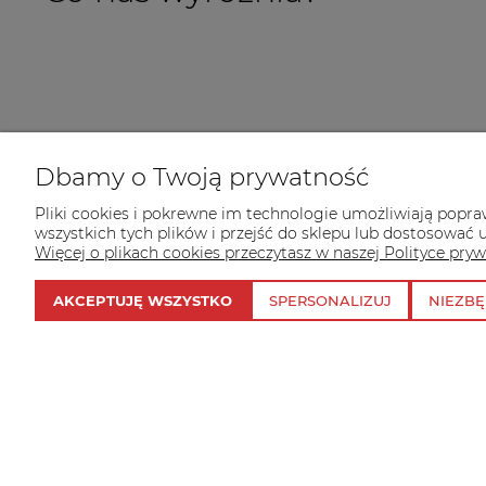
INFORMACJE
Dbamy o Twoją prywatność
Jak pomagamy kotom?
Pliki cookies i pokrewne im technologie umożliwiają popr
Opinie
wszystkich tych plików i przejść do sklepu lub dostosować u
O nas
Więcej o plikach cookies przeczytasz w naszej Polityce pryw
Kontakt
Blog
AKCEPTUJĘ WSZYSTKO
SPERSONALIZUJ
NIEZB
Regulamin
Polityka prywatności
© 2026 cicius.pl. Wszelkie prawa zastrzeżone.