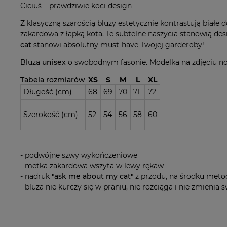
Ciciuś – prawdziwie koci design
Z klasyczną szarością bluzy estetycznie kontrastują białe 
żakardowa z łapką kota. Te subtelne naszycia stanowią des
cat
stanowi absolutny must-have Twojej garderoby!
Bluza
unisex
o swobodnym fasonie. Modelka na zdjęciu no
Tabela rozmiarów
XS
S
M
L
XL
Długość (cm)
68
69
70
71
72
Szerokość (cm)
52
54
56
58
60
- podwójne szwy wykończeniowe
- metka żakardowa wszyta w lewy rękaw
- nadruk
"ask me about my cat"
z przodu, na środku metodą
- bluza nie kurczy się w praniu, nie rozciąga i nie zmienia