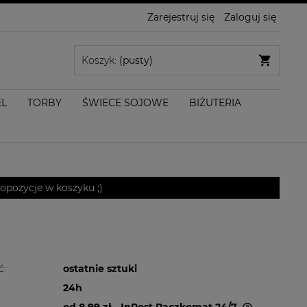
Zarejestruj się
Zaloguj się
Koszyk:
(pusty)
EL
TORBY
ŚWIECE SOJOWE
BIŻUTERIA
pozycje w koszyku ;)
ć:
ostatnie sztuki
24h
od 8,99 zł
- InPost Paczkomat 24/7