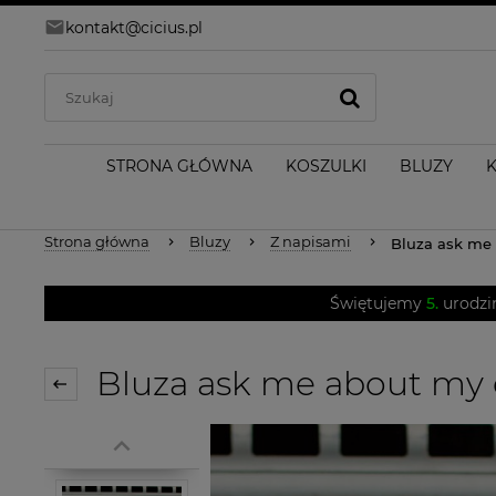
kontakt@cicius.pl
STRONA GŁÓWNA
KOSZULKI
BLUZY
Strona główna
Bluzy
Z napisami
Bluza ask me
Świętujemy
5.
urodzi
Bluza ask me about my 