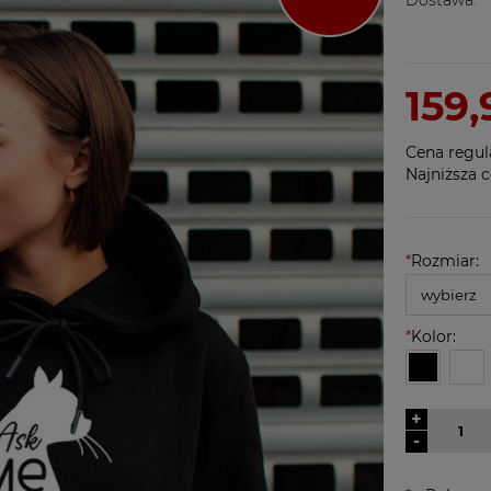
159,
Cena regul
Najniższa c
*
Rozmiar:
*
Kolor:
+
-