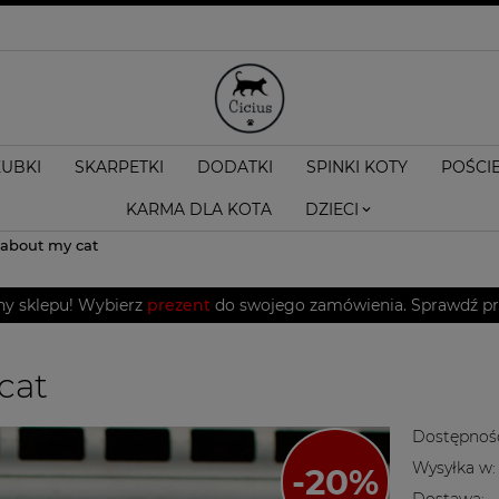
KUBKI
SKARPETKI
DODATKI
SPINKI KOTY
POŚCI
KARMA DLA KOTA
DZIECI
 about my cat
ny sklepu! Wybierz
prezent
do swojego zamówienia. Sprawdź pro
cat
Dostępnoś
Wysyłka w:
Dostawa: