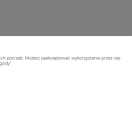
OJE KONTO
woje zamówienia
ich potrzeb. Możesz zaakceptować wykorzystanie przez nas
stawienia konta
gody".
rzechowalnia
aficzny i aplikacje ShopGadget.pl
Sklep internetowy Shoper.pl