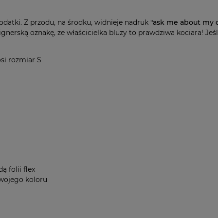
dodatki. Z przodu, na środku, widnieje nadruk
"ask me about my c
ignerską oznakę, że właścicielka bluzy to prawdziwa kociara! Jeś
si rozmiar S
 folii flex
 swojego koloru