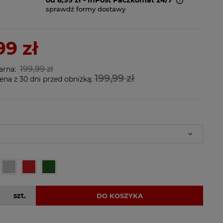
sprawdź formy dostawy
Cena nie zawiera ewentualnych
kosztów płatności
99 zł
199,99 zł
arna:
199,99 zł
ena z 30 dni przed obniżką:
szt.
DO KOSZYKA