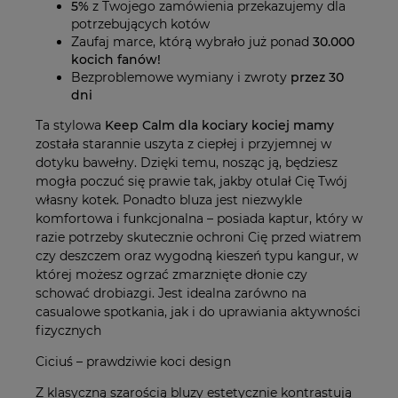
5%
z Twojego zamówienia przekazujemy dla
potrzebujących kotów
Zaufaj marce, którą wybrało już ponad
30.000
kocich fanów!
Bezproblemowe wymiany i zwroty
przez 30
dni
Ta stylowa
Keep Calm dla kociary kociej mamy
została starannie uszyta z ciepłej i przyjemnej w
dotyku bawełny. Dzięki temu, nosząc ją, będziesz
mogła poczuć się prawie tak, jakby otulał Cię Twój
własny kotek. Ponadto bluza jest niezwykle
komfortowa i funkcjonalna – posiada kaptur, który w
razie potrzeby skutecznie ochroni Cię przed wiatrem
czy deszczem oraz wygodną kieszeń typu kangur, w
której możesz ogrzać zmarznięte dłonie czy
schować drobiazgi. Jest idealna zarówno na
casualowe spotkania, jak i do uprawiania aktywności
fizycznych
Ciciuś – prawdziwie koci design
Z klasyczną szarością bluzy estetycznie kontrastują