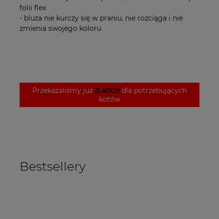
folii flex
- bluza nie kurczy się w praniu, nie rozciąga i nie
zmienia swojego koloru
Przekazaliśmy już
11.400zł
dla potrzebujących
kotów
Bestsellery