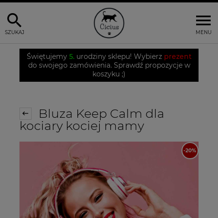
SZUKAJ
MENU
Świętujemy
5.
urodziny sklepu! Wybierz
prezent
do swojego zamówienia. Sprawdź propozycje w
koszyku ;)
Bluza Keep Calm dla
kociary kociej mamy