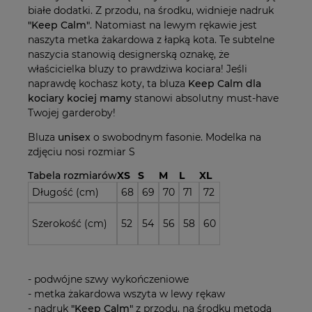
białe dodatki. Z przodu, na środku, widnieje nadruk
"Keep Calm"
. Natomiast na lewym rękawie jest
naszyta metka żakardowa z łapką kota. Te subtelne
naszycia stanowią designerską oznakę, że
właścicielka bluzy to prawdziwa kociara! Jeśli
naprawdę kochasz koty, ta bluza
Keep Calm dla
kociary kociej mamy
stanowi absolutny must-have
Twojej garderoby!
Bluza
unisex
o swobodnym fasonie. Modelka na
zdjęciu nosi rozmiar S
Tabela rozmiarów
XS
S
M
L
XL
Długość (cm)
68
69
70
71
72
Szerokość (cm)
52
54
56
58
60
- podwójne szwy wykończeniowe
- metka żakardowa wszyta w lewy rękaw
- nadruk
"Keep Calm"
z przodu, na środku metodą