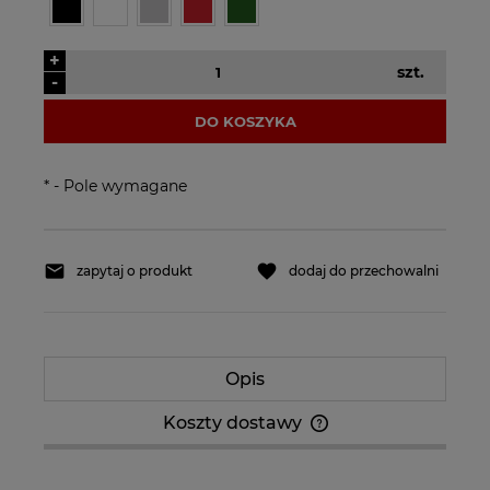
+
szt.
-
DO KOSZYKA
*
- Pole wymagane
zapytaj o produkt
dodaj do przechowalni
Opis
Koszty dostawy
Cena nie zawiera ewentualnych kosztów
płatności