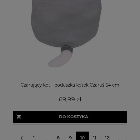
Czarujący kot - poduszka kotek Czaruś 54 cm
69,99 zł
DO KOSZYKA
1
...
8
9
10
11
12
...