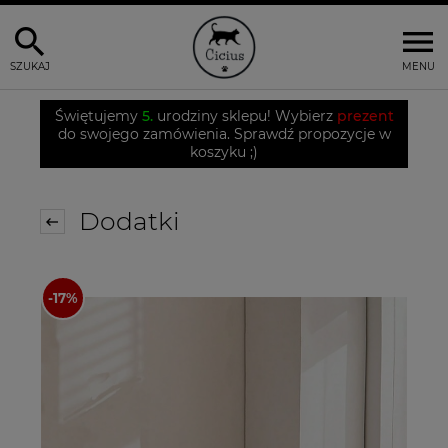
SZUKAJ
MENU
Świętujemy
5.
urodziny sklepu! Wybierz
prezent
do swojego zamówienia. Sprawdź propozycje w
koszyku ;)
Dodatki