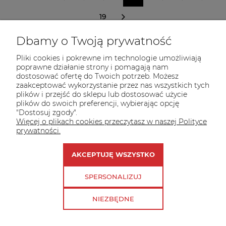
«
19
»
Dbamy o Twoją prywatność
Przekazaliśmy już
11.400zł
dla potrzebujących
Pliki cookies i pokrewne im technologie umożliwiają
kotów
poprawne działanie strony i pomagają nam
dostosować ofertę do Twoich potrzeb. Możesz
zaakceptować wykorzystanie przez nas wszystkich tych
plików i przejść do sklepu lub dostosować użycie
plików do swoich preferencji, wybierając opcję
"Dostosuj zgody".
Więcej o plikach cookies przeczytasz w naszej Polityce
prywatności.
Co nas wyróżnia?
AKCEPTUJĘ WSZYSTKO
SPERSONALIZUJ
NIEZBĘDNE